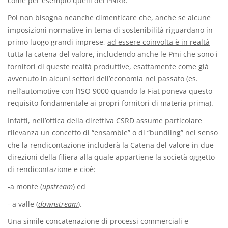
come per esempio quelli del PNRR.
Poi non bisogna neanche dimenticare che, anche se alcune
imposizioni normative in tema di sostenibilità riguardano in
primo luogo grandi imprese,
ad essere coinvolta è in realtà
tutta la catena del valore
, includendo anche le Pmi che sono i
fornitori di queste realtà produttive, esattamente come già
avvenuto in alcuni settori dell’economia nel passato (es.
nell’automotive con l’ISO 9000 quando la Fiat poneva questo
requisito fondamentale ai propri fornitori di materia prima).
Infatti, nell’ottica della direttiva CSRD assume particolare
rilevanza un concetto di “ensamble” o di “bundling” nel senso
che la rendicontazione includerà la Catena del valore in due
direzioni della filiera alla quale appartiene la società oggetto
di rendicontazione e cioè:
-a monte (
upstream
) ed
- a valle (
downstream
).
Una simile concatenazione di processi commerciali e