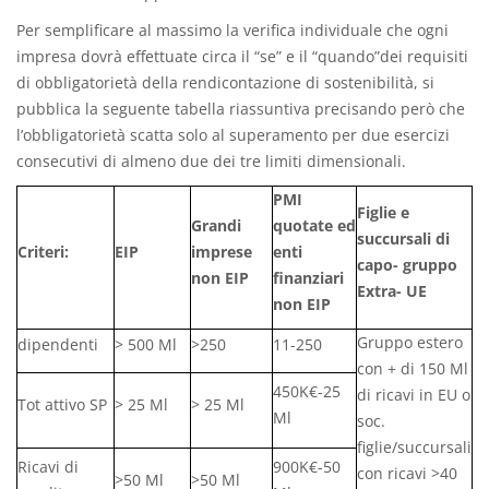
Per semplificare al massimo la verifica individuale che ogni
impresa dovrà effettuate circa il “se” e il “quando”dei requisiti
di obbligatorietà della rendicontazione di sostenibilità, si
pubblica la seguente tabella riassuntiva precisando però che
l’obbligatorietà scatta solo al superamento per due esercizi
consecutivi di almeno due dei tre limiti dimensionali.
PMI
Figlie e
Grandi
quotate ed
succursali di
Criteri:
EIP
imprese
enti
capo- gruppo
non EIP
finanziari
Extra- UE
non EIP
Gruppo estero
dipendenti
> 500 Ml
>250
11-250
con + di 150 Ml
450K€-25
di ricavi in EU o
Tot attivo SP
> 25 Ml
> 25 Ml
Ml
soc.
figlie/succursali
Ricavi di
900K€-50
con ricavi >40
>50 Ml
>50 Ml