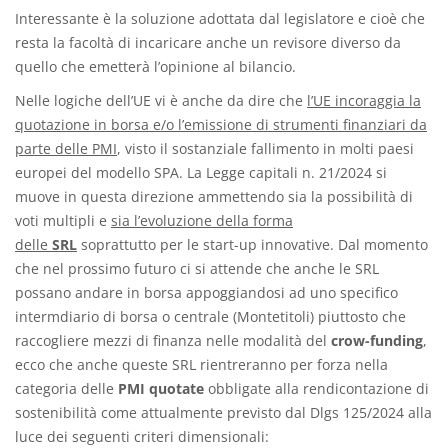
Interessante è la soluzione adottata dal legislatore e cioè che
resta la facoltà di incaricare anche un revisore diverso da
quello che emetterà l’opinione al bilancio.
Nelle logiche dell’UE vi è anche da dire che
l’UE incoraggia la
quotazione in borsa e/o l’emissione di strumenti finanziari da
parte delle PMI
, visto il sostanziale fallimento in molti paesi
europei del modello SPA. La Legge capitali n. 21/2024 si
muove in questa direzione ammettendo sia la possibilità di
voti multipli e
sia l’evoluzione della forma
delle
SRL
soprattutto per le start-up innovative. Dal momento
che nel prossimo futuro ci si attende che anche le SRL
possano andare in borsa appoggiandosi ad uno specifico
intermdiario di borsa o centrale (Montetitoli) piuttosto che
raccogliere mezzi di finanza nelle modalità del
crow-funding
,
ecco che anche queste SRL rientreranno per forza nella
categoria delle
PMI quotate
obbligate alla rendicontazione di
sostenibilità come attualmente previsto dal Dlgs 125/2024 alla
luce dei seguenti criteri dimensionali: