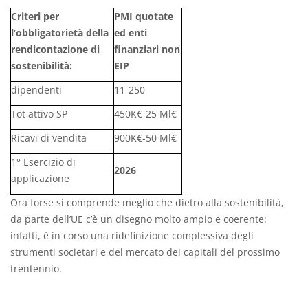
Criteri per
PMI quotate
l’obbligatorietà della
ed enti
rendicontazione di
finanziari non
sostenibilità:
EIP
dipendenti
11-250
Tot attivo SP
450K€-25 Ml€
Ricavi di vendita
900K€-50 Ml€
1° Esercizio di
2026
applicazione
Ora forse si comprende meglio che dietro alla sostenibilità,
da parte dell’UE c’è un disegno molto ampio e coerente:
infatti, è in corso una ridefinizione complessiva degli
strumenti societari e del mercato dei capitali del prossimo
trentennio.