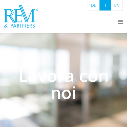
DE
IT
EN
Lavora con
noi