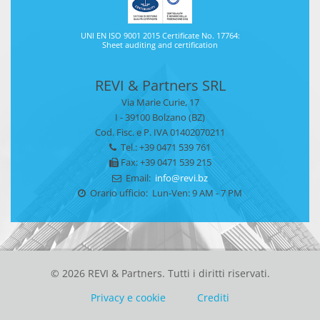
UNI EN ISO 9001 2015 Certificate No. 17764:
Sheet auditing and certification
REVI & Partners SRL
Via Marie Curie, 17
I - 39100 Bolzano (BZ)
Cod. Fisc. e P. IVA 01402070211
Tel.: +39 0471 539 761
Fax: +39 0471 539 215
Email:
info@revi.bz
Orario ufficio: Lun-Ven: 9 AM - 7 PM
© 2026 REVI & Partners. Tutti i diritti riservati.
Privacy e cookie
Crediti